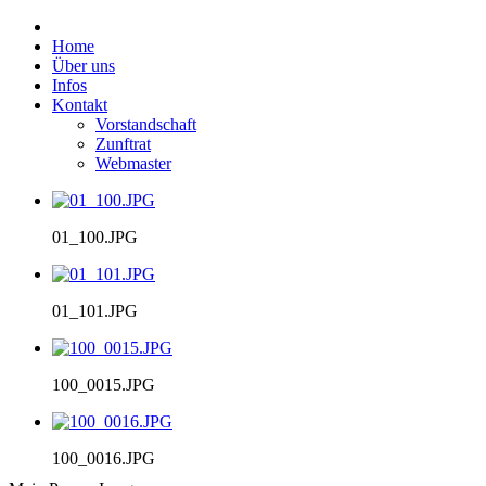
Home
Über uns
Infos
Kontakt
Vorstandschaft
Zunftrat
Webmaster
01_100.JPG
01_101.JPG
100_0015.JPG
100_0016.JPG