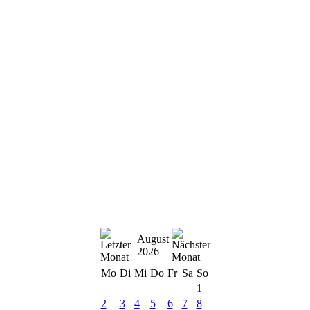
August
2026
Mo
Di
Mi
Do
Fr
Sa
So
1
2
3
4
5
6
7
8