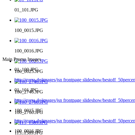
01_101.JPG
100_0015.JPG
100_0016.JPG
Main Promo Images
01_100.JPG
100_0025.JPG
http://gurra.de/images/jsn frontpage slideshow/bestoff_50perc
01_101.JPG
100_2746.JPG
http://gurra.de/images/jsn frontpage slideshow/bestoff_50perc
100_0015.JPG
100_2760.JPG
http://gurra.de/images/jsn frontpage slideshow/bestoff_50per
100_0016.JPG
115_1589.JPG