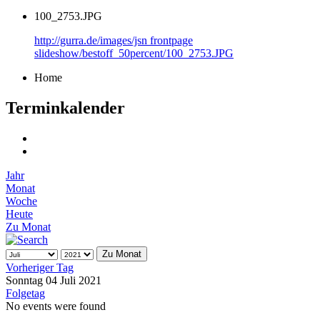
100_2753.JPG
http://gurra.de/images/jsn frontpage
slideshow/bestoff_50percent/100_2753.JPG
Home
Terminkalender
Jahr
Monat
Woche
Heute
Zu Monat
Zu Monat
Vorheriger Tag
Sonntag 04 Juli 2021
Folgetag
No events were found